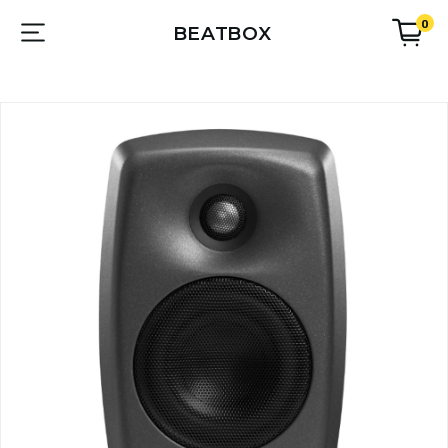
0
BEATBOX