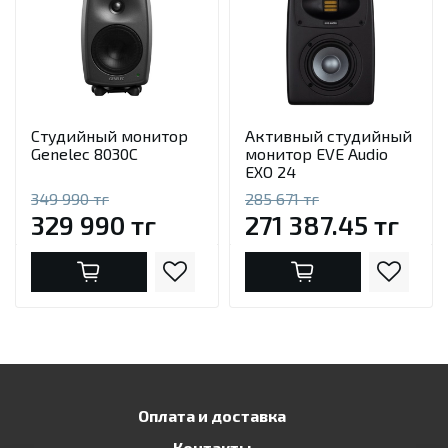
Студийный монитор
Активный студийный
Genelec 8030С
монитор EVE Audio
EXO 24
349 990 тг
285 671 тг
329 990 тг
271 387.45 тг
Оплата и доставка
Контакты