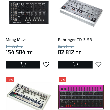
Moog Mavis
Behringer TD-3-SR
171 759 тг
92 014 тг
154 584 тг
82 812 тг
-8%
-7%