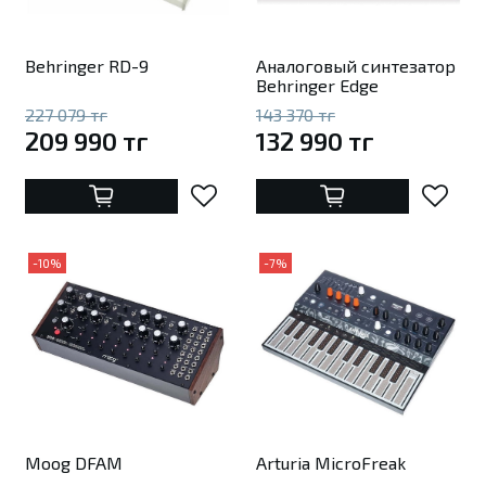
Behringer RD-9
Аналоговый синтезатор
Behringer Edge
227 079 тг
143 370 тг
209 990 тг
132 990 тг
-10%
-7%
Moog DFAM
Arturia MicroFreak