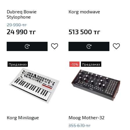
Dubreq Bowie
Korg modwave
Stylophone
29 990 тг
24 990 тг
513 500 тг
Предзаказ
-10%
Предзаказ
Korg Minilogue
Moog Mother-32
355 670 тг