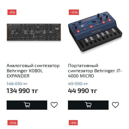
-8%
-10%
Аналоговый синтезатор
Портативный
Behringer KOBOL
синтезатор Behringer JT-
EXPANDER
4000 MICRO
146 010 тг
49 990 тг
134 990 тг
44 990 тг
-10%
-8%