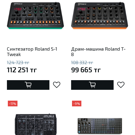
Синтезатор Roland S-1
Драм-машина Roland T-
Tweak
8
124 723 тг
108 332 тг
112 251 тг
99 665 тг
-11%
-9%