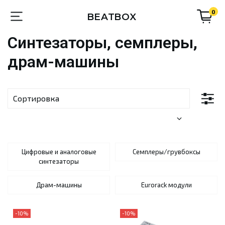
0
BEATBOX
Синтезаторы, семплеры,
драм-машины
Цифровые и аналоговые
Семплеры/грувбоксы
синтезаторы
Драм-машины
Eurorack модули
-10%
-10%