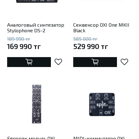
Аналоговый синтезатор
Секвенсор OXI One MKII
Stylophone DS-2
Black
189 990 тг
585 000 тг
169 990 тг
529 990 тг
Еврорэк модуль OXI
MIDI-коммутатор OXI