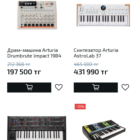
Драм-машина Arturia
Синтезатор Arturia
Drumbrute lmpact 1984
AstroLab 37
212 368 тг
465 000 тг
197 500 тг
431 990 тг
-10%