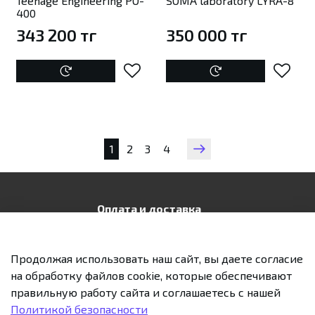
Teenage Engineering PO-
SOMA laboratory LYRA-8
400
343 200 тг
350 000 тг
1
2
3
4
Оплата и доставка
Контакты
Публичная оферта
Продолжая использовать наш сайт, вы даете согласие
на обработку файлов cookie, которые обеспечивают
Политика конфиденциальности
правильную работу сайта и соглашаетесь с нашей
Возврат и обмен
Политикой безопасности