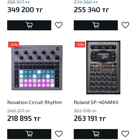
388 517 тг
274 560 тг
349 200 тг
255 340 тг
-10%
-13%
Novation Circuit Rhythm
Roland SP-404MKII
243 217 тг
302 518 тг
218 895 тг
263 191 тг