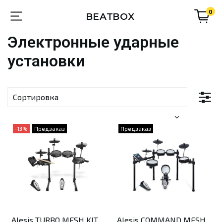
0
BEATBOX
Электронные ударные
установки
-13%
Предзаказ
Предзаказ
Alesis TURBO MESH KIT
Alesis COMMAND MESH