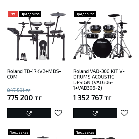
-9%
Предзаказ
Предзаказ
Roland TD-17KV2+MDS-
Roland VAD-306 KIT V-
COM
DRUMS ACOUSTIC
DESIGN (VAD306-
1+VAD306-2)
847 591 тг
775 200 тг
1 352 767 тг
Предзаказ
Предзаказ