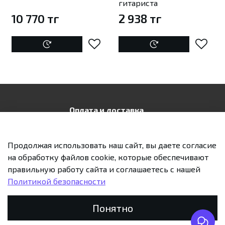
гитариста
10 770 тг
2 938 тг
Оплата и доставка
Контакты
Публичная оферта
Продолжая использовать наш сайт, вы даете согласие
на обработку файлов cookie, которые обеспечивают
Политика конфиденциальности
правильную работу сайта и соглашаетесь с нашей
Возврат и обмен
Политикой безопасности
Понятно