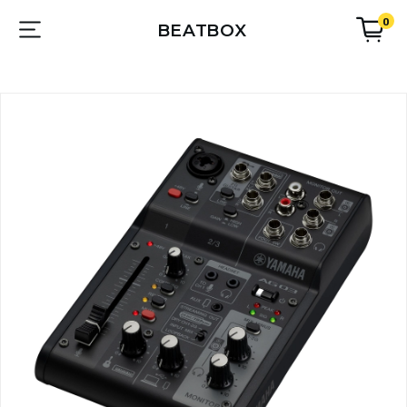
0
BEATBOX