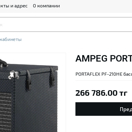
кты и адрес
О компании
 кабинеты
AMPEG PORT
PORTAFLEX PF-210HE басо
266 786.00 тг
Пред