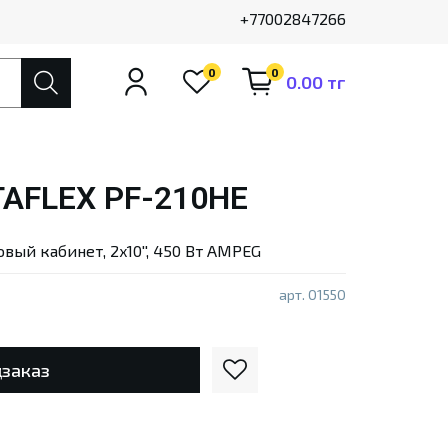
+77002847266
0
0
0.00 тг
AFLEX PF-210HE
вый кабинет, 2x10'', 450 Вт AMPEG
арт.
01550
заказ