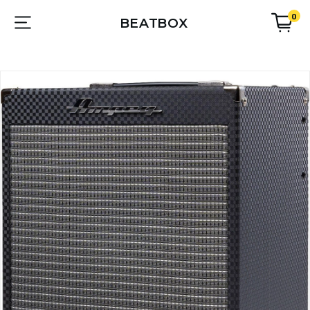
0
BEATBOX