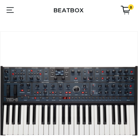
0
BEATBOX