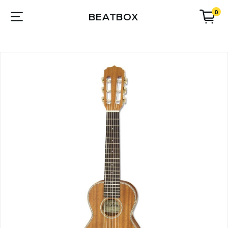
0
BEATBOX