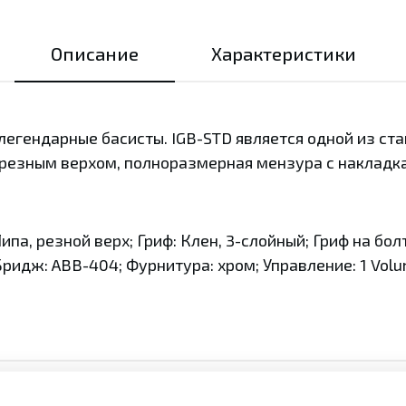
Описание
Характеристики
ие легендарные басисты. IGB-STD является одной из с
 резным верхом, полноразмерная мензура с накладка
Липа, резной верх; Гриф: Клен, 3-слойный; Гриф на бо
ридж: ABB-404; Фурнитура: хром; Управление: 1 Volum