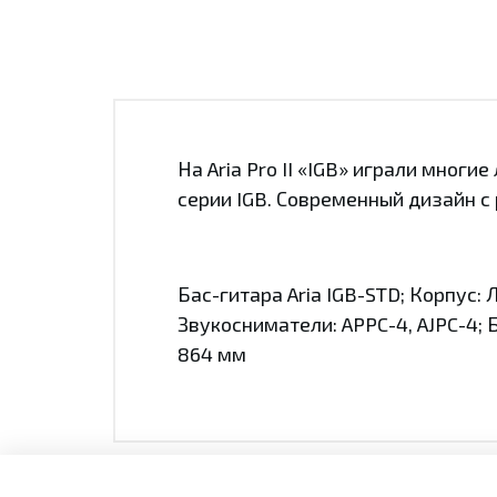
На Aria Pro II «IGB» играли мног
серии IGB. Современный дизайн с
Бас-гитара Aria IGB-STD; Корпус: 
Звукосниматели: APPC-4, AJPC-4; Б
864 мм