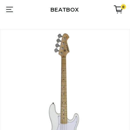
0
BEATBOX