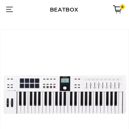
0
BEATBOX