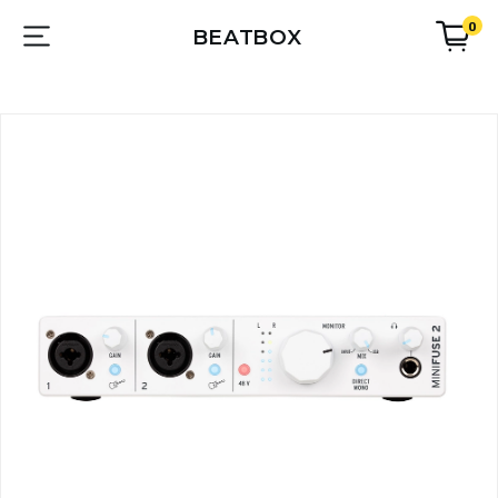
0
BEATBOX