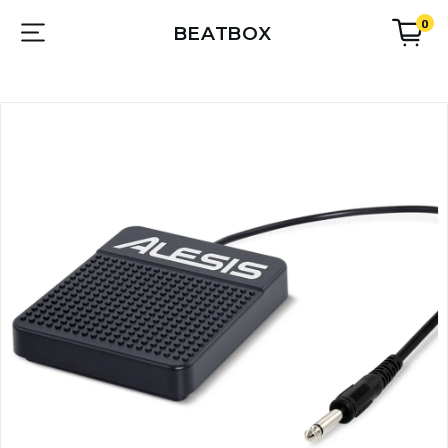
0
BEATBOX