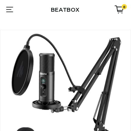
0
BEATBOX