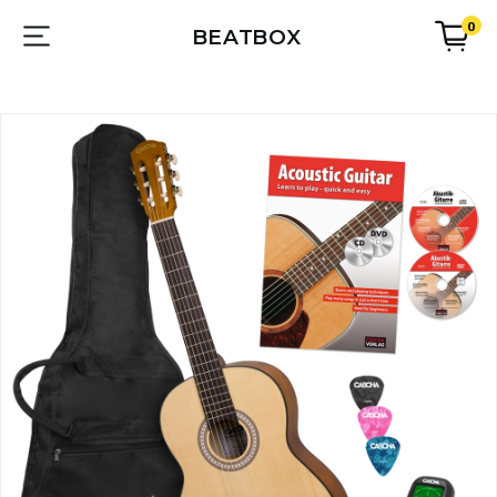
0
BEATBOX