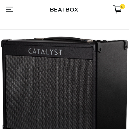
0
BEATBOX