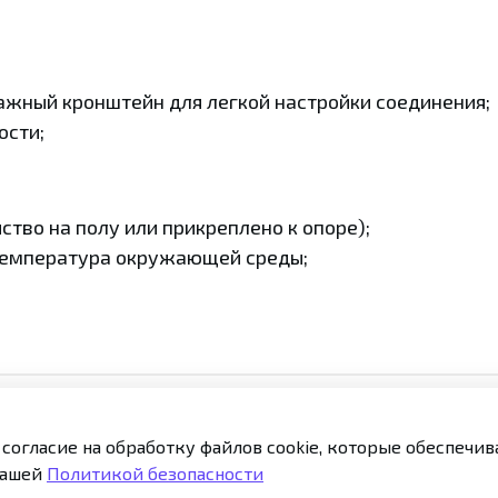
жный кронштейн для легкой настройки соединения;
ости;
ство на полу или прикреплено к опоре);
e температура окружающей среды;
 согласие на обработку файлов cookie, которые обеспечи
кты
Публичная оферта
Политика конфиденциаль
нашей
Политикой безопасности