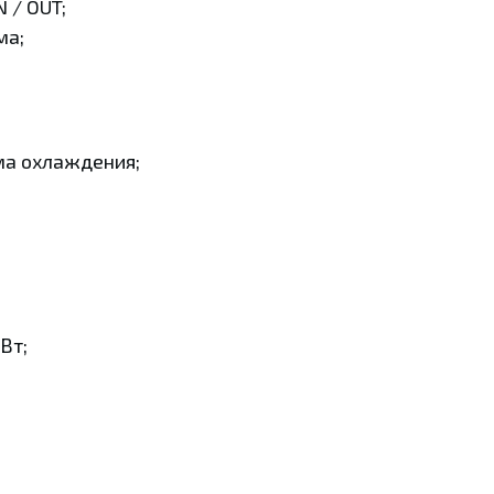
 / OUT;
ма;
ма охлаждения;
Вт;