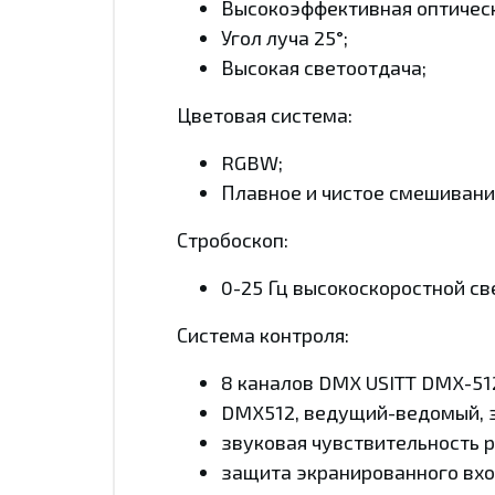
Высокоэффективная оптическ
Угол луча 25°;
Высокая светоотдача;
Цветовая система:
RGBW;
Плавное и чистое смешивани
Стробоскоп:
0-25 Гц высокоскоростной с
Система контроля:
8 каналов DMX USITT DMX-51
DMX512, ведущий-ведомый, з
звуковая чувствительность р
защита экранированного вход