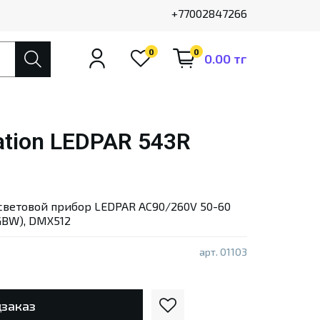
+77002847266
0
0
0.00 тг
ation LEDPAR 543R
ветовой прибор LEDPAR AC90/260V 50-60
RGBW), DMX512
арт.
01103
заказ