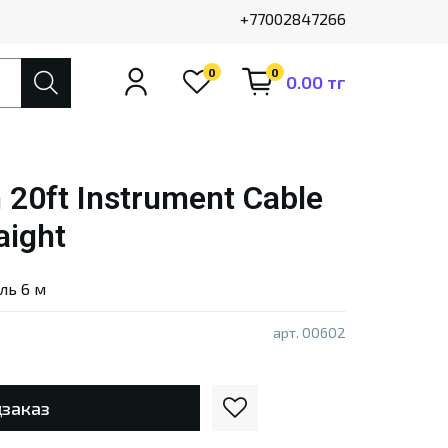
+77002847266
0
0
0.00 тг
 20ft Instrument Cable
aight
ль 6 м
арт.
00602
заказ