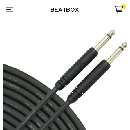
0
BEATBOX