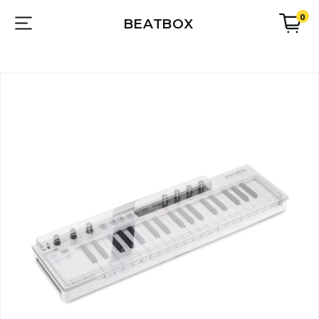
0
BEATBOX