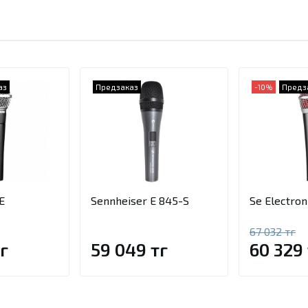
аз
Предзаказ
-10%
Предз
E
Sennheiser E 845-S
Se Electron
67 032 тг
г
59 049 тг
60 329 