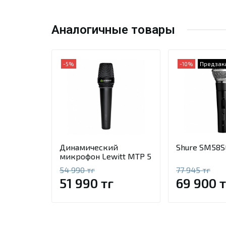
Аналогичные товары
-5%
-10%
Предзак
Динамический
Shure SM58S
микрофон Lewitt MTP 5
54 990 тг
77 945 тг
51 990 тг
69 900 т