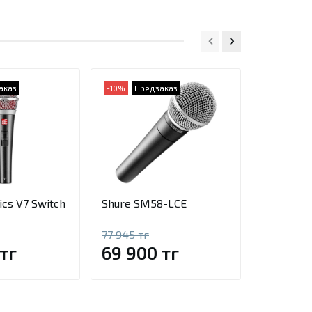
аказ
-10%
Предзаказ
Предзаказ
ics V7 Switch
Shure SM58-LCE
Sennheis
77 945 тг
тг
69 900 тг
59 04