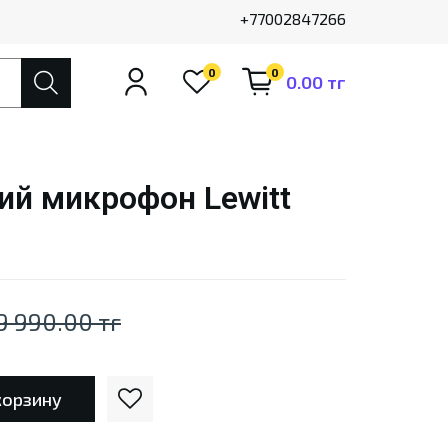
+77002847266
0
0
0.00 тг
й микрофон Lewitt
9 990.00 тг
корзину