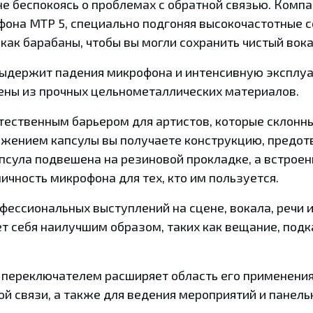
не беспокоясь о проблемах с обратной связью. Ком
фона MTP 5, специально подгоняя высокочастотные 
как барабаны, чтобы вы могли сохранить чистый вок
выдержит падения микрофона и интенсивную эксплуа
лены из прочных цельнометаллических материалов.
ественным барьером для артистов, которые склонны
ожением капсулы вы получаете конструкцию, предо
псула подвешена на резиновой прокладке, а встро
ичность микрофона для тех, кто им пользуется.
ессиональных выступлений на сцене, вокала, речи и
 себя наилучшим образом, таких как вещание, подк
с переключателем расширяет область его применени
ой связи, а также для ведения мероприятий и панель