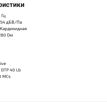
ристики
 Гц
 -54 дБВ/Па
 Кардиоидная
280 Ом
ive
 DTP 40 Lb
0 MCs