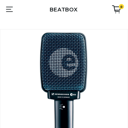
0
BEATBOX