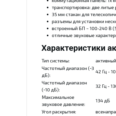
коммутационная панель: 1х 
транспортировка: две литые 
35 мм стакан для телескопич
разъемы для установки неско
встроенный БП ~ 100-240 В (
отличные звуковые характер
Характеристики ак
Тип системы:
активный
Частотный диапазон (‑3
42 Гц - 1
дБ):
Частотный диапазон
32 Гц - 13
(‑10 дБ):
Максимальное
134 дБ
звуковое давление:
Угол раскрытия:
всенапр