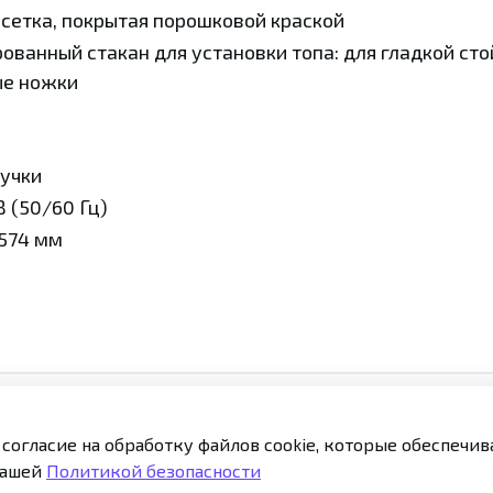
 сетка, покрытая порошковой краской
ованный стакан для установки топа: для гладкой стой
ые ножки
ручки
В (50/60 Гц)
574 мм
 согласие на обработку файлов cookie, которые обеспечи
кты
Публичная оферта
Политика конфиденциаль
нашей
Политикой безопасности