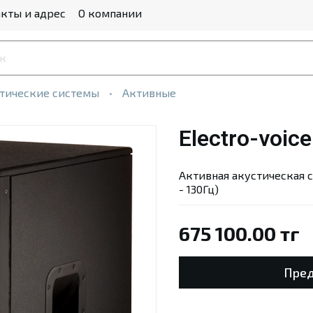
кты и адрес
О компании
тические системы
Активные
Electro-voic
Активная акустическая си
- 130Гц)
675 100.00 тг
Пред