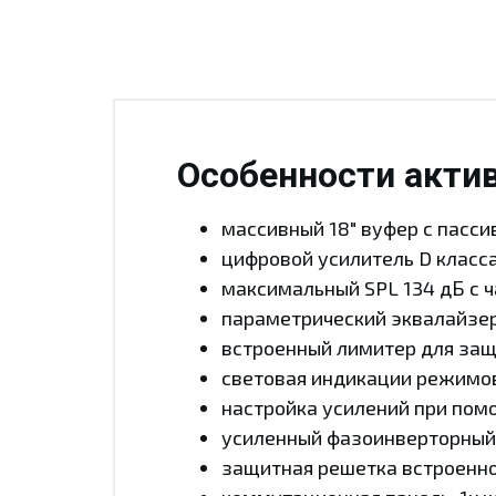
Особенности актив
массивный 18" вуфер с пасс
цифровой усилитель D класс
максимальный SPL 134 дБ с ч
параметрический эквалайзер
встроенный лимитер для защи
световая индикации режимов
настройка усилений при пом
усиленный фазоинверторный 
защитная решетка встроенно