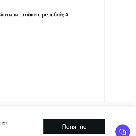
ки или стойки с резьбой; 4
вают
ности
Возврат и обмен
Понятно