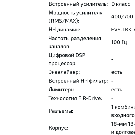
Встроенный усилитель:
D класс
Мощность усилителя
400/700 
(RMS/MAX):
НЧ динамик:
EVS-18K, 
Частоты разделения
100 Гц
каналов:
Цифровой DSP
-
процессор:
Эквалайзер:
есть
Встроенный НЧ фильтр:
-
Лимитеры:
есть
Технология FIR‑Drive:
-
1 комбин
Разъемы:
входного
18-мм 13
Корпус:
и долгов