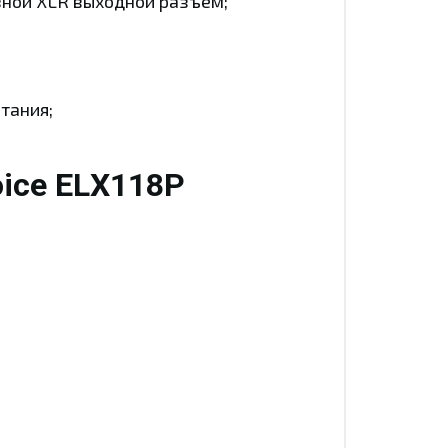
зной XLR выходной разъем;
тания;
oice ELX118P