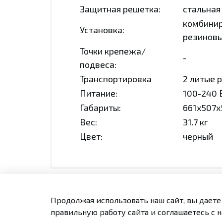
Защитная решетка:
стальная
комбинир
Установка:
резинов
Точки крепежа/
-
подвеса:
Транспортировка
2 литые 
Питание:
100-240 
Габариты:
661х507х
Вес:
31.7 кг
Цвет:
черный
Продолжая использовать наш сайт, вы даете
Оплата и доставка
Конта
правильную работу сайта и соглашаетесь с 