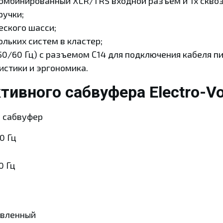
комбинированный XLR/TRS входной разъем и 1х скво
ручки;
еского шасси;
льких систем в кластер;
50/60 Гц) с разъемом С14 для подключения кабеля пи
истики и эргономика.
тивного сабвуфера Electro-V
 сабвуфер
00 Гц
0 Гц
авленный