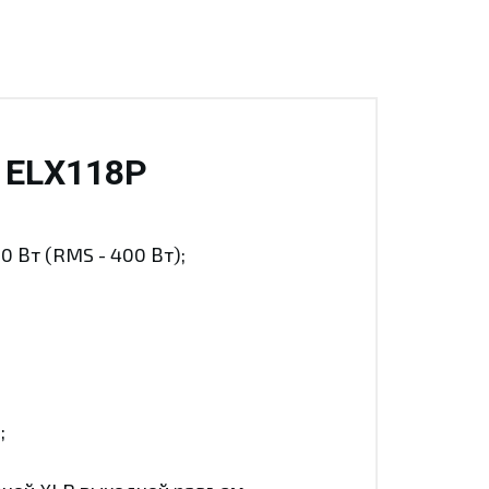
e ELX118P
 Вт (RMS - 400 Вт);
;