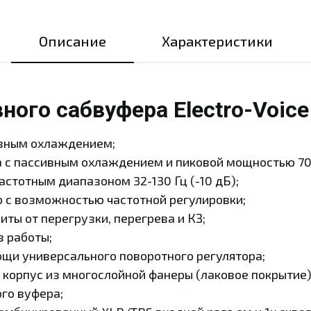
Описание
Характеристики
ного сабвуфера Electro-Voic
ивным охлаждением;
а с пассивным охлаждением и пиковой мощностью 700
астотным диапазоном 32-130 Гц (-10 дБ);
 с возможностью частотной регулировки;
ты от перегрузки, перегрева и КЗ;
 работы;
ощи универсального поворотного регулятора;
корпус из многослойной фанеры (лаковое покрытие)
го вуфера;