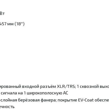
Вт
457 мм (18'')
ированный входной разъём XLR/TRS; 1 сквозной вых
 сигнала на 1 широкополосную АС
-слойная берёзовая фанера; покрытие EV‑Coat обесп
ечность