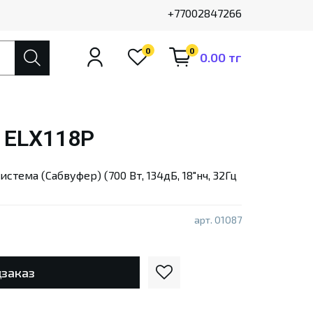
+77002847266
0
0
0.00 тг
e ELX118P
стема (Сабвуфер) (700 Вт, 134дБ, 18"нч, 32Гц
арт.
01087
заказ