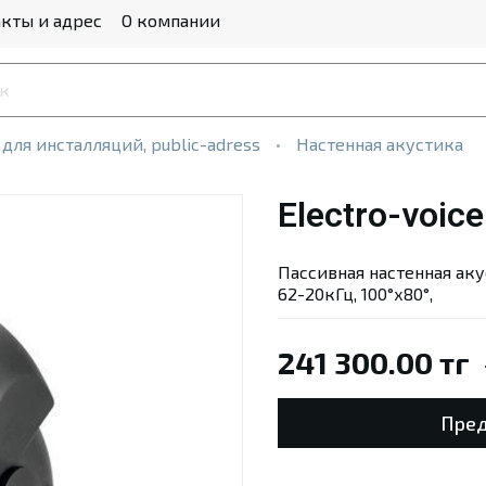
кты и адрес
О компании
 для инсталляций, public-adress
Настенная акустика
Electro-voic
Пассивная настенная акус
62-20кГц, 100°х80°,
241 300.00 тг
Пред