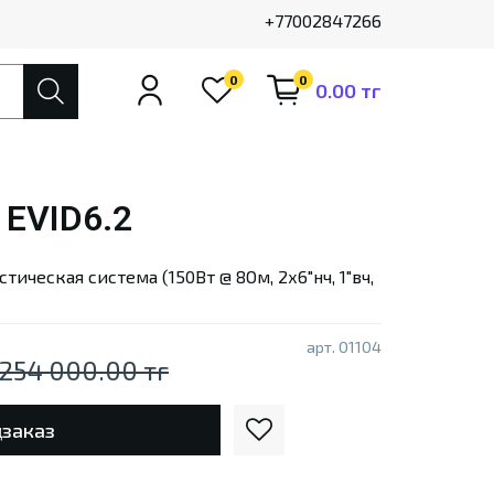
+77002847266
0
0
0.00 тг
e EVID6.2
тическая система (150Вт @ 8Ом, 2х6"нч, 1"вч,
арт.
01104
254 000.00 тг
заказ