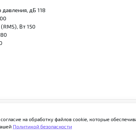
 давления, дБ 118
600
(RMS), Вт 150
 80
0
 согласие на обработку файлов cookie, которые обеспечи
кты
Публичная оферта
Политика конфиденциаль
нашей
Политикой безопасности