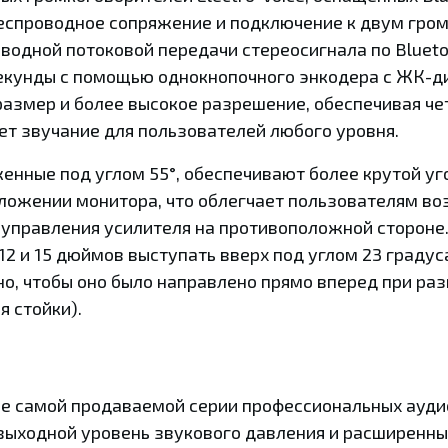
еспроводное сопряжение и подключение к двум гром
водной потоковой передачи стереосигнала по Blueto
екунды с помощью однокнопочного энкодера с ЖК-д
азмер и более высокое разрешение, обеспечивая че
ет звучание для пользователей любого уровня.
нные под углом 55°, обеспечивают более крутой уг
ложении монитора, что облегчает пользователям во
 управления усилителя на противоположной стороне
12 и 15 дюймов выступать вверх под углом 23 градус
о, чтобы оно было направлено прямо вперед при ра
я стойки).
е самой продаваемой серии профессиональных аудио
ыходной уровень звукового давления и расширенны