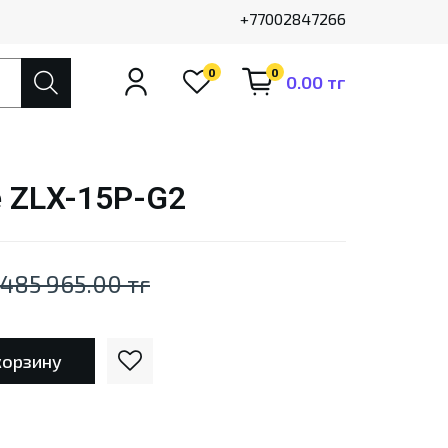
+77002847266
0
0
0.00 тг
e ZLX-15P-G2
485 965.00 тг
корзину