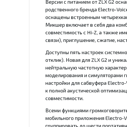
Версии с питанием от ZLX G2 осн
родственного бренда Electro-Voi
оснащены встроенным четырехка
Микшер включает в себя два ком
совместимость с Hi-Z, а также и
связи), приглушение, сжатие, на
Доступны пять настроек системно
отклик). Новая для ZLX G2 и уник
нейтральную частотную характери
моделирования и симуляторами г
настройки для сабвуфера Electro-
к полной акустической оптимизац
совместимости.
Всеми функциями громкоговорите
мобильного приложения Electro-Vo
группировать до шести портативн