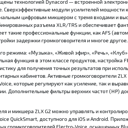
ащены технологией Dynacord — встроенной электрон
ce. Сверхэффективные модули усилителей мощности 
нальным цифровым микшером с тремя входами и вы
бинированных разъема XLR/TRS и обеспечивает фант
меет такие профессиональные функции, как AFS (авт
стройки задержки громкоговорителя и многое другое.
го режима: «Музыка», «Живой эфир», «Речь», «Клуб»
альная функция в этом классе продуктов, настройка
стику для получения точных результатов при испол
итарных кабинетов. Активные громкоговорители ZLX
Voice, которые регулируют как усиление, так и выра
ии. Дополнительные фильтры верхних частот (HP) д
ля и микшера ZLX G2 можно управлять и контролир
ice QuickSmart, доступного для iOS и Android. Прил
ых громкоговорителей Electro-Voice, оснащенных Blu