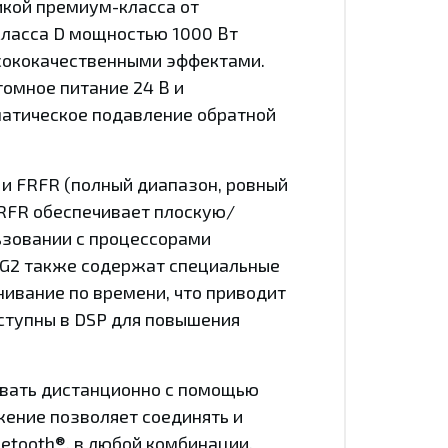
икой премиум-класса от
класса D мощностью 1000 Вт
сококачественными эффектами.
омное питание 24 В и
оматическое подавление обратной
 и FRFR (полный диапазон, ровный
 FRFR обеспечивает плоскую/
ьзовании с процессорами
 G2 также содержат специальные
внивание по времени, что приводит
оступны в DSP для повышения
овать дистанционно с помощью
ожение позволяет соединять и
etooth®, в любой комбинации.