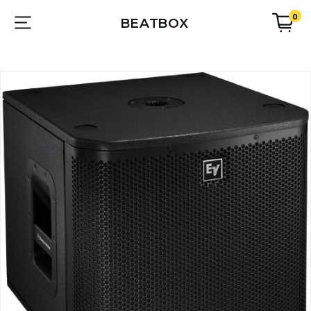
0
BEATBOX