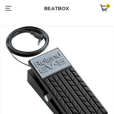
0
BEATBOX