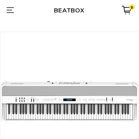
0
BEATBOX