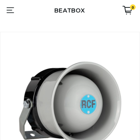
0
BEATBOX