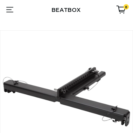
0
BEATBOX