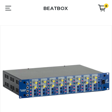
0
BEATBOX