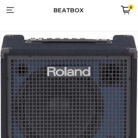
0
BEATBOX