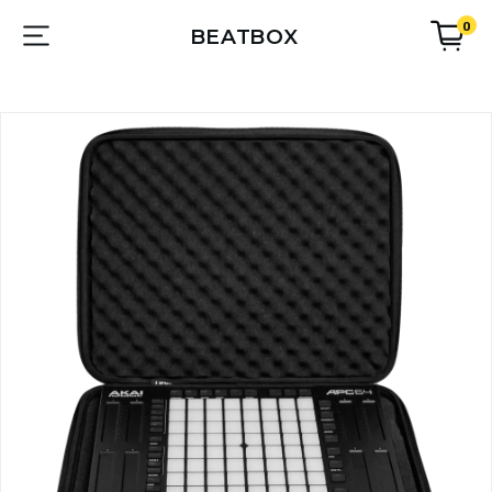
0
BEATBOX