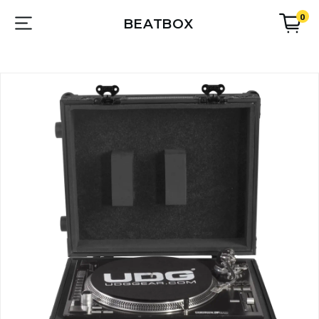
0
BEATBOX