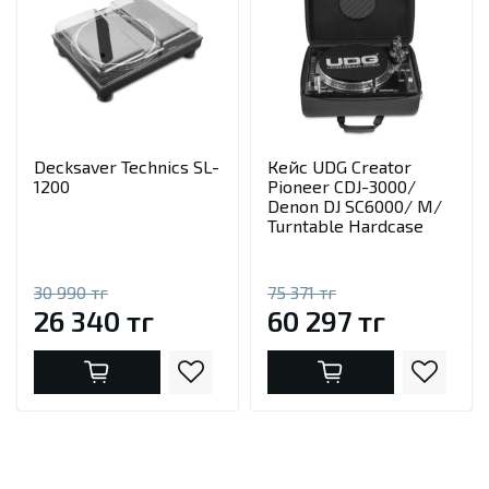
Decksaver Technics SL-
Кейс UDG Creator
1200
Pioneer CDJ-3000/
Denon DJ SC6000/ M/
Turntable Hardcase
30 990 тг
75 371 тг
26 340 тг
60 297 тг