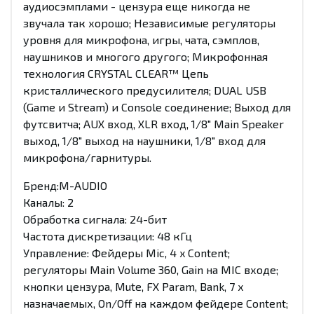
аудиосэмплами - цензура еще никогда не
звучала так хорошо; Независимые регуляторы
уровня для микрофона, игры, чата, сэмплов,
наушников и многого другого; Микрофонная
технология CRYSTAL CLEAR™ Цепь
кристаллического предусилителя; DUAL USB
(Game и Stream) и Console соединение; Выход для
футсвитча; AUX вход, XLR вход, 1/8" Main Speaker
выход, 1/8" выход на наушники, 1/8" вход для
микрофона/гарнитуры.
Бренд:M-AUDIO
Каналы: 2
Обработка сигнала: 24-бит
Частота дискретизации: 48 кГц
Управление: Фейдеры Mic, 4 x Content;
регуляторы Main Volume 360, Gain на MIC входе;
кнопки цензура, Mute, FX Param, Bank, 7 х
назначаемых, On/Off на каждом фейдере Content;