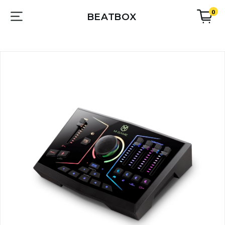
0
BEATBOX