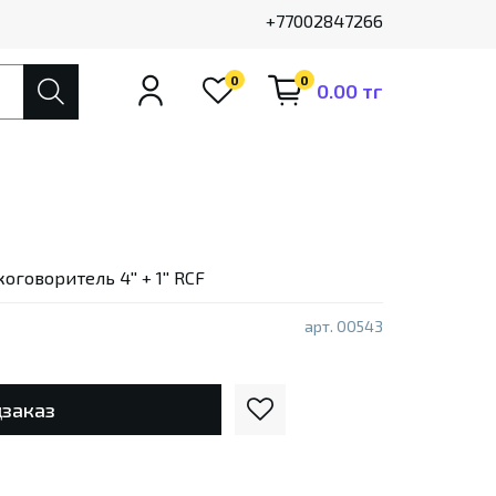
+77002847266
0
0
0.00 тг
говоритель 4'' + 1'' RCF
арт.
00543
заказ