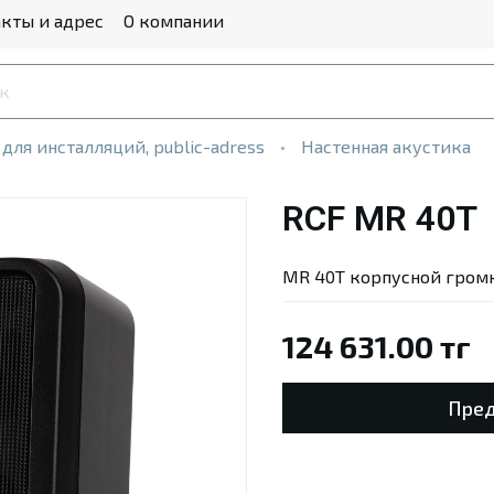
кты и адрес
О компании
 для инсталляций, public-adress
Настенная акустика
RCF MR 40T
MR 40T корпусной громко
124 631.00 тг
Пред