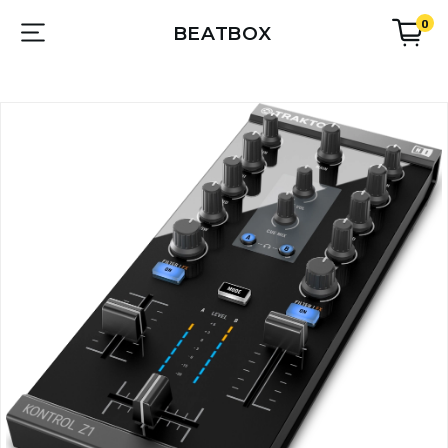
0
BEATBOX