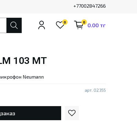
+77002847266
0
0
0.00 тг
M 103 MT
микрофон Neumann
арт.
02355
заказ