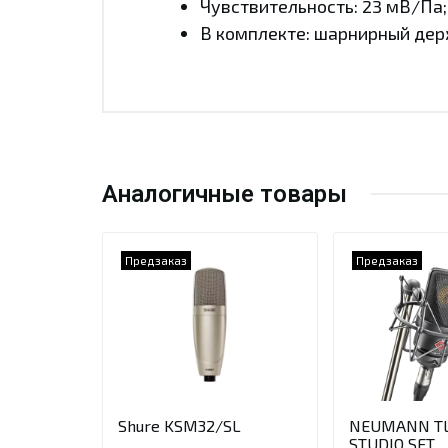
Чувствительность: 23 мВ/Па;
В комплекте: шарнирный дер
Аналогичные товары
Предзаказ
Предзаказ
Shure KSM32/SL
NEUMANN TL
STUDIO SET