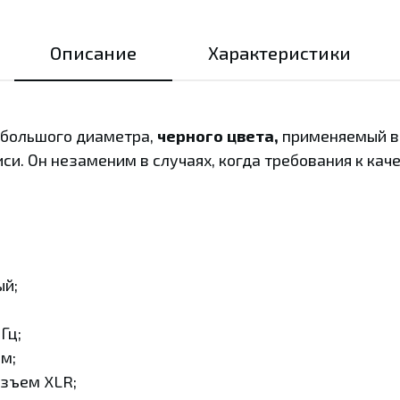
Описание
Характеристики
 большого диаметра,
черного цвета,
применяемый в
и. Он незаменим в случаях, когда требования к кач
ый;
Гц;
м;
азъем XLR;