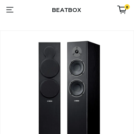
0
BEATBOX