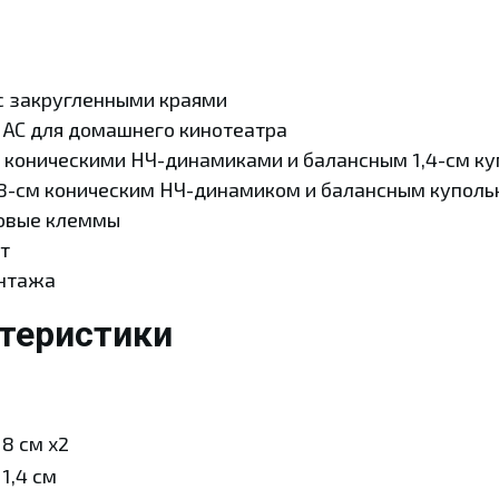
с закругленными краями
 АС для домашнего кинотеатра
м коническими НЧ-динамиками и балансным 1,4-см 
8-см коническим НЧ-динамиком и балансным куполь
овые клеммы
т
онтажа
ктеристики
8 см x2
1,4 см