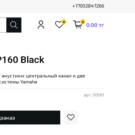
+77002847266
0
0
0.00 тг
160 Black
 акустики: центральный канал и две
 системы Yamaha
арт.
00561
заказ