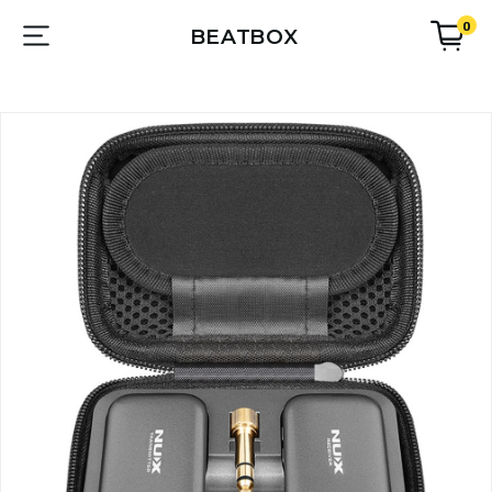
0
BEATBOX