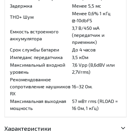
Задержка
Менее 5,5 мс
Менее 0,6% 1 кГц
THD+ Шум
@-10dbFS
3,7 В/450 мА
Емкость встроенного
(передатчик и
аккумулятора
приемник)
Срок службы батареи
До 4 часов
Импеданс передатчика
3,5 кОм
Максимальный входной
7,6 Vpp (8,6dBV или
уровень
2,7Vrms)
Рекомендованное
сопротивление наушников
16–32 Ом.
RX
Максимальная выходная
57 мВт rms (RLOAD =
мощность
16 Ом, 1 кГц)
Характеристики