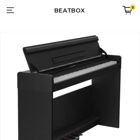
0
BEATBOX