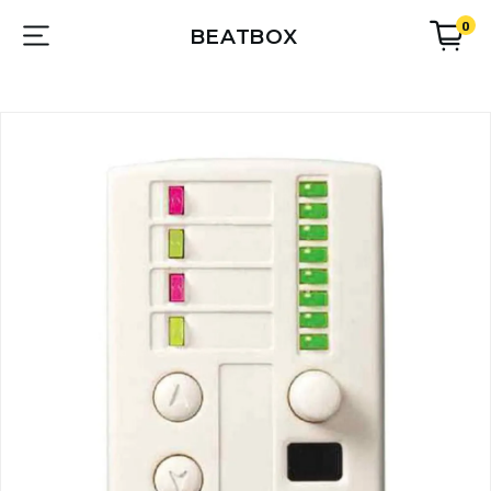
0
BEATBOX