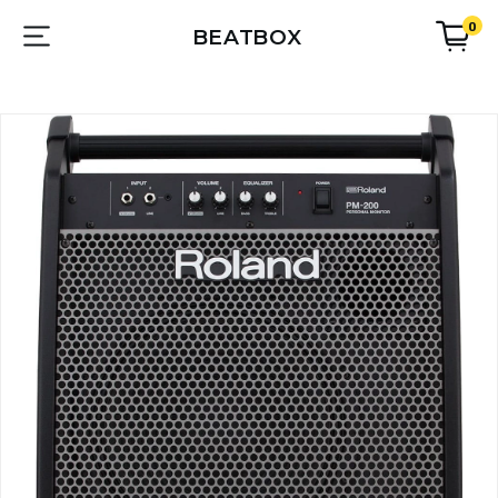
0
BEATBOX