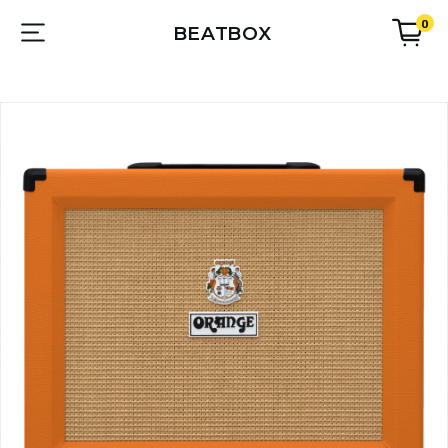
0
BEATBOX