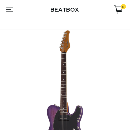
0
BEATBOX