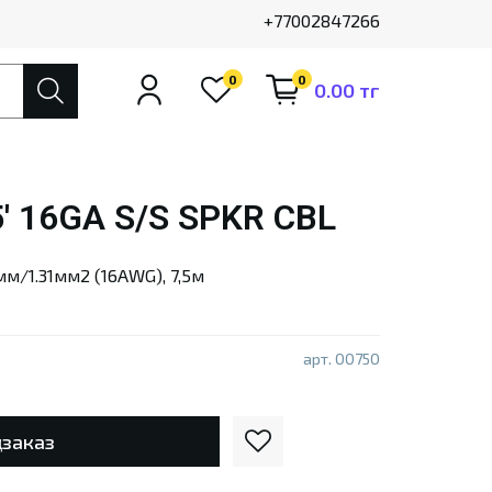
+77002847266
0
0
0.00 тг
5' 16GA S/S SPKR CBL
мм/1.31мм2 (16AWG), 7,5м
арт.
00750
заказ