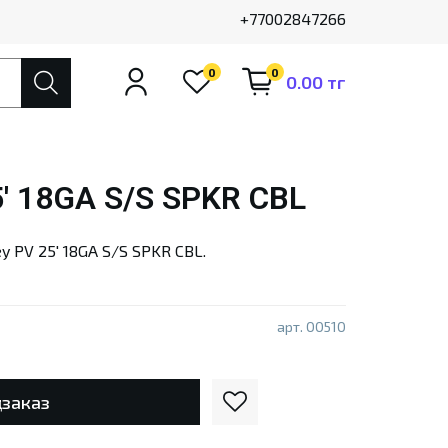
+77002847266
0
0
0.00 тг
5' 18GA S/S SPKR CBL
 PV 25' 18GA S/S SPKR CBL.
арт.
00510
заказ