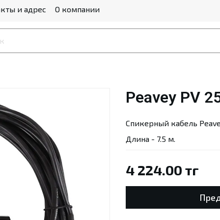
кты и адрес
О компании
Peavey PV 2
Спикерный кабель Peavey
Длина - 7.5 м.
4 224.00 тг
Пред