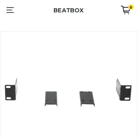
0
BEATBOX